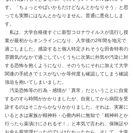
す。「ちょっとやばいかもだけどなんとかなりそう」と思
っても実際にはなんとかなりません。普通に悪化ししま
す。
私は、大学合格後すぐに新型コロナウイルスが流行し授
業が最初からオンラインになり、入学後の2年間を地元で
過ごしました。感染すると個人特定されそうな田舎特有の
雰囲気のなかで過ごしていくうちに次第に外気や汚染に対
する恐怖を抱くようになり、そのうちにそれに加えて大学
関連の手続きでミスがないか等何度も確認してしまう確認
強迫を抱いてしまいました。
汚染恐怖等の行為・感情が「異常」だということに自覚
するのすら時間がかかりましたが、自覚してから病院を受
診するのはそこからかなりかかりました。それは、実家に
いるときは家族が精神科・心療内科に無知で「精神科とか
行ったら薬漬けにされるぞ！」と本気で言われ、保険証や
お金も親管理だったのでいけなかったから、そして、大学