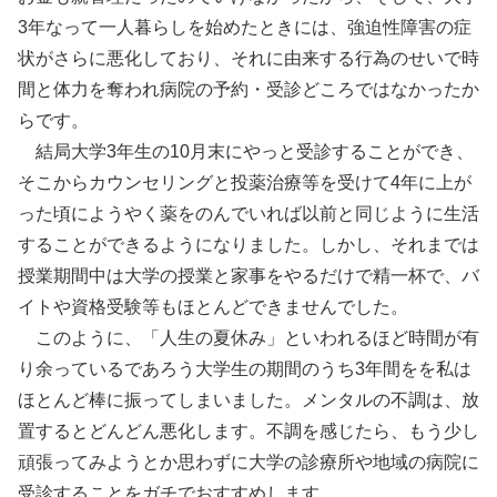
3年なって一人暮らしを始めたときには、強迫性障害の症
状がさらに悪化しており、それに由来する行為のせいで時
間と体力を奪われ病院の予約・受診どころではなかったか
らです。
結局大学3年生の10月末にやっと受診することができ、
そこからカウンセリングと投薬治療等を受けて4年に上が
った頃にようやく薬をのんでいれば以前と同じように生活
することができるようになりました。しかし、それまでは
授業期間中は大学の授業と家事をやるだけで精一杯で、バ
イトや資格受験等もほとんどできませんでした。
このように、「人生の夏休み」といわれるほど時間が有
り余っているであろう大学生の期間のうち3年間をを私は
ほとんど棒に振ってしまいました。メンタルの不調は、放
置するとどんどん悪化します。不調を感じたら、もう少し
頑張ってみようとか思わずに大学の診療所や地域の病院に
受診することをガチでおすすめします。