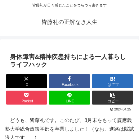
皆藤礼が日々感じたことをつらつら書きます
皆藤礼の正解なき人生
身体障害&精神疾患持ちによる一人暮らし
ライフハック
X
Facebook
はてブ
Pocket
LINE
コピー
2024.04.25
どうも、皆藤礼です。このたび、3月末をもって慶應義
塾大学総合政策学部を卒業しました！（なお、進路は院試
浪人です…。)